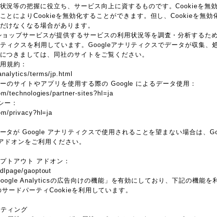
状況等の把握に役立ち、サービス向上に資するものです。Cookieを無
とによりCookieを無効化することができます。但し、Cookieを無
だけなくなる場合があります。
ョップサービスが提供するサービスの利用状況等を調査・分析するため、本サ
アナリティクスを利用しています。Googleアナリティクスでデータが収集、処
につきましては、同社のサイトをご覧ください。
 利用規約：
nalytics/terms/jp.html
トナーのサイトやアプリを使用する際の Google によるデータ使用：
om/technologies/partner-sites?hl=ja
リシー：
com/privacy?hl=ja
が Google アナリティクスで使用されることを望まない場合は、Googl
 アドオンをご利用ください。
 オプトアウト アドオン：
/dlpage/gaoptout
oogle Analyticsの広告向けの機能」を有効にしており、下記の機
ieなどのサードパーティCookieを利用しています。
マーケティング